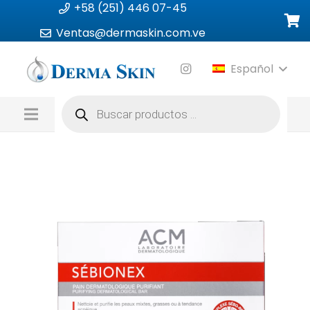
+58 (251) 446 07-45
Ventas@dermaskin.com.ve
Español
Búsqueda
de
productos