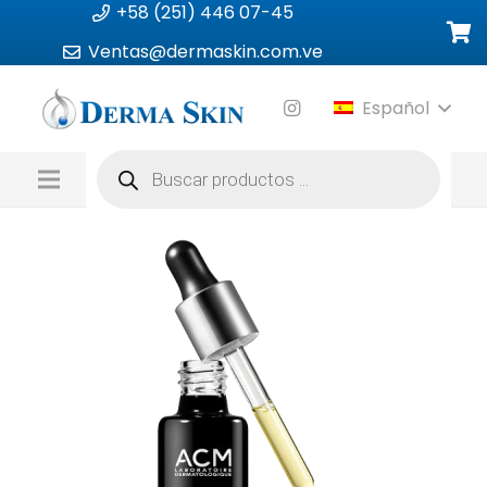
+58 (251) 446 07-45
Ventas@dermaskin.com.ve
Español
Búsqueda
de
productos