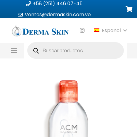
+58 (251) 446 07-45
Ventas@dermaskin.com.ve
Español
Búsqueda
de
productos